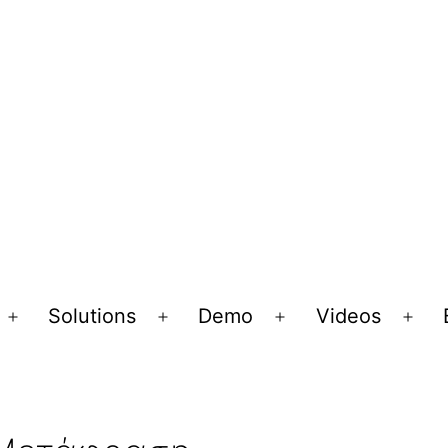
Solutions
Demo
Videos
Open
Open
Open
Ope
menu
menu
menu
men